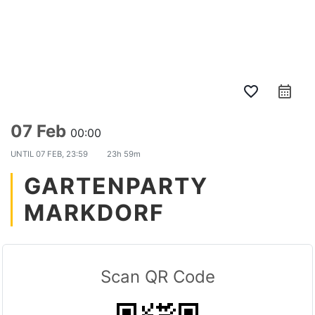
NBV Hepbach
Hauptm
Suchen
Weitere Infor
favorite_border
calendar_month
07 Feb
00:00
UNTIL
07 FEB, 23:59
23h 59m
GARTENPARTY
MARKDORF
Scan QR Code