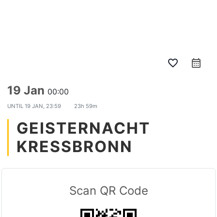
NBV Hepbach
Hauptm
Suchen
Weitere Infor
favorite_border
calendar_month
19 Jan
00:00
UNTIL
19 JAN, 23:59
23h 59m
GEISTERNACHT
KRESSBRONN
Scan QR Code